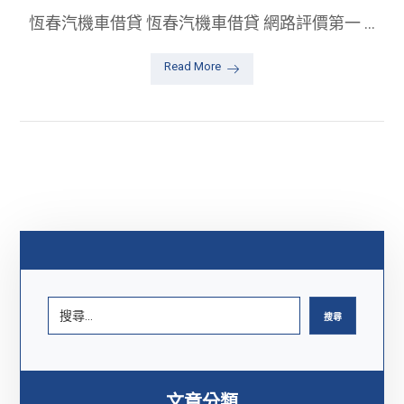
恆春汽機車借貸 恆春汽機車借貸 網路評價第一 ...
Read More
搜尋
文章分類