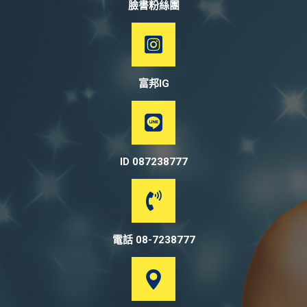
臉書粉絲團
富邦IG
ID 087238777
電話 08-7238777