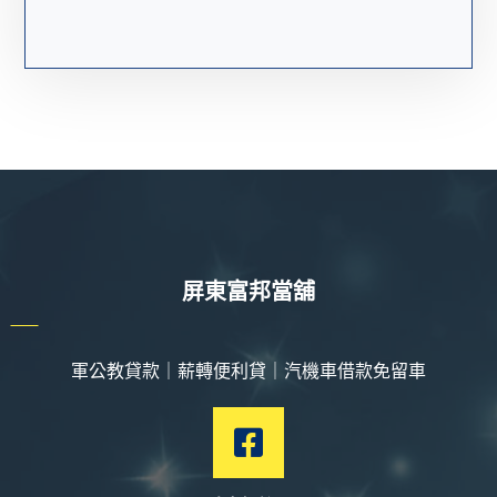
屏東富邦當舖
軍公教貸款｜薪轉便利貸｜汽機車借款免留車