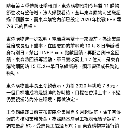
隨著第 4 季傳統旺季報到，東森購物預期今年雙 11 購物
節營收有望倍增，法人樂觀看待，全年東森購物可望賺超
過半個股本，而東森購物內部已設定 2020 年挑戰 EPS 達
7-8 元的目標。
東森購物進一步說明，電商盛事雙十一來臨前，為達業績
雙倍成長砸下重本，在國慶節的前哨戰 10 月 8 日舉辦暖
身特別日，祭出 LINE Points 點數回饋，再配合刷卡金回
饋、東森幣回饋等活動，單日營收衝上 1.2 億元，是東森
購物網開站 15 年以來單日業績新高，顯示營運成長動能
強勁。
東森購物董事長王令麟表示，力拚 2020 年挑戰 7-8 元，
一但目標達成將是掛牌的好時機，目標在香港上市，不過
仍要視當時內外在環境，再做決定。
王令麟總裁日前宣布東森全集團自 9 月起調薪，除了有優
渥的考核和業務獎金，為照顧基層員工視表現給予調薪，
調幅最高 5%，受惠員工超過 50%；而東森購物電話行銷