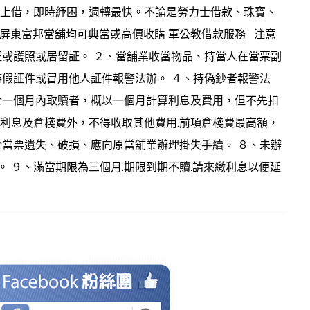
馬上借，即時紓困，週轉最快。不論是勞力士借款、珠寶、
屏東富邦當舖均可典當或高價收購 軍公教借款服務 注意
証或護照或居留証。 ２、當舖業收當物品、持當人在當票副
持假証件或冒用他人証件報警法辦。 ４、持偽鈔者報警法
於一個月內取贖者，概以一個月計算利息及費用，但不先扣
利息及倉棧費外，不得收取其他費用.前項倉棧費最高額，
於當票遺失、破損、應向原當舖業辦理掛失手續。 ８、未辦
 ９、滿當期限為三個月.期限到期不贖.請來繳利息以便延