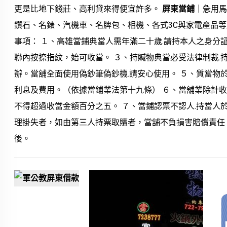
更是比地下錢莊、高利貸來得便宜許多。
屏東當鋪
｜急用
鑽石、名錶、汽機車、名牌包、相機、各式3C與家電產品等
事項： １、高雄當鋪典當人需年滿二十歲.請持本人之身分
聯內按捺指紋，始可收當。 ３、持贓物典當必受法律制裁.
辦。當舖全面使用偽鈔筆偽鈔機.請安心使用。 ５、質當物
利息及費用。（依據當鋪業法第十九條） ６、當舖業除計收
不得超過收當金額百分之五。 ７、當鋪認票不認人.持當人
理掛失者，如由第三人持票取贖者，當舖不負損害賠償責任。
後。