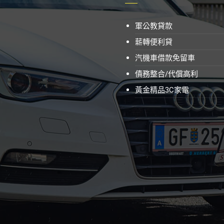
軍公教貸款
薪轉便利貸
汽機車借款免留車
債務整合/代償高利
黃金精品3C家電