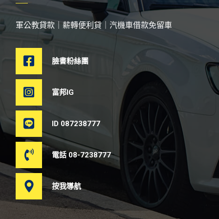
軍公教貸款｜薪轉便利貸｜汽機車借款免留車
臉書粉絲團
富邦IG
ID 087238777
電話 08-7238777
按我導航