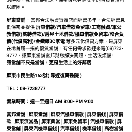
的時候，我們以最迅速、保密讓您有個安全的融資管道可
以疏困。
屏東當舖
– 富邦合法融資實體店面經營多年，合法經營息
低保密並提供
屏東借款/汽車借款免留車/工商融資/軍公
教借款(薪轉借款)/房屋土地借款/機車借款免留車/整合負
債(代償高利)/金鑽錶3C家電
等多元化借貸方案，是屏東
在地首屈一指的優質當舖，有任何需求歡迎來電(08)723-
8777，讓屏東當舖富邦幫您解決問題，生活沒煩惱!
讓當舖不只是當舖，更是生活上的好鄰居
屏東市民生路163
號( 靠近復興醫院 )
TEL
：
08-7238777
營業時間：週一至週日
AM 8:00~PM 9:00
富邦當舖
│屏東
當舖
│屏東
汽機車借款
│屏東
借錢
│屏東
借
款
│屏東
流當品
│屏東
典當
│
屏東免留車
│
汽機車借款
│
屏
東當鋪
│
屏東汽機車借錢
│
汽車借錢
│
機車借錢
│高樹
當舖