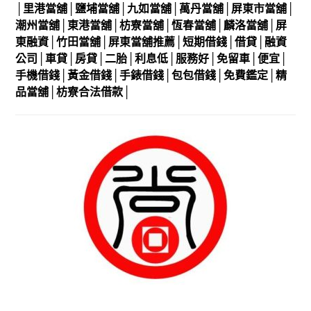
│里港
當舖
│鹽埔
當舖
│九如
當舖
│萬丹
當舖
│屏東市
當舖
│
潮州
當舖
│東港
當舖
│枋寮
當舖
│恆春
當舖
│麟洛
當舖
│屏
東
融資
│竹田
當舖
│屏東
當舖推薦
│
短期借錢
│
借貸
│
融資
公司
│
車貸
│
房貸
│
二胎
│
利息低
│
服務好
│
免留車
│
便宜
│
手機借錢
│
黃金借錢
│
手錶借錢
│
包包借錢
│
免費鑑定
│
精
品當舖
│
枋寮合法借款
│