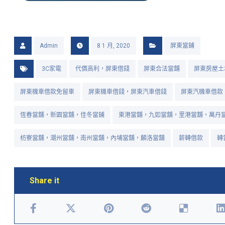
Admin
8 1 月, 2020
屏東當鋪
3C家電
代償高利，屏東借錢
屏東合法當舖
屏東房屋土
屏東機車借款免留車
屏東機車借錢，屏東汽車借錢
屏東汽機車借款
恆春當舖，新園當舖，佳冬當鋪
東港當舖，九如當舖，里港當舖，萬丹
枋寮當舖，潮州當舖，南州當舖，內埔當舖，麟洛當舖
薪轉借款
轉