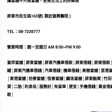
讓當舖不只是當舖，更是生活上的好鄰居
屏東市民生路163
號( 靠近復興醫院 )
TEL
：
08-7238777
營業時間：週一至週日
AM 8:00~PM 9:00
富邦當舖
│屏東
當舖
│屏東
汽機車借款
│屏東
借錢
│屏東
借款
鋪
│
屏東汽機車借錢
│
汽車借錢
│
機車借錢
│高樹
當舖
│里港
│東港
當舖
│枋寮
當舖
│恆春
當舖
│麟洛
當舖
│屏東
融資
│竹田
貸
│
二胎
│
利息低
│
服務好
│
免留車
│
便宜
│
手機借錢
│
黃金借
款
│