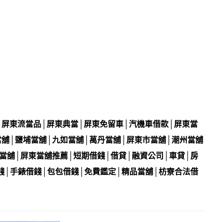
│屏東
流當品
│屏東
典當
│
屏東免留車
│
汽機車借款
│
屏東當
當舖
│鹽埔
當舖
│九如
當舖
│萬丹
當舖
│屏東市
當舖
│潮州
當舖
當舖
│屏東
當舖推薦
│
短期借錢
│
借貸
│
融資公司
│
車貸
│
房
錢
│
手錶借錢
│
包包借錢
│
免費鑑定
│
精品當舖
│
枋寮合法借