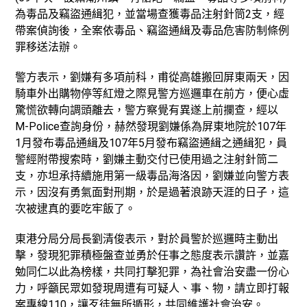
為毒品及竊盜通緝犯，並當場查獲毒品注射針筒2支，經
帶案偵詢後，全案依毒品、竊盜通緝及毒品危害防制條例
罪移送法辦。
警方表示，劉嫌有多項前科，甫從高雄搬回屏東兩天，因
騎車外出購物停等紅燈之際見警方巡邏車在前方，便心虛
驚慌欲轉向調頭離去，警方察覺有異遂上前攔查，經以
M-Police查詢身份，赫然發現劉嫌係為屏東地院於107年
1月發布毒品通緝及107年5月發布竊盜通緝之通緝犯，員
警經附帶搜索時，劉嫌主動交付已使用過之注射針筒二
支，亦坦承持續施用第一級毒品海洛因，劉嫌並向警方表
示，因沒有勇氣面對刑期，於是過著浪跡天涯的日子，這
次被逮真的要吃牢飯了。
東港分局分局長劉清俊表示，對於員警於巡邏時主動出
擊，發現犯罪積極盤查並勇於任事之態度表示讚許，並嘉
勉同仁以此為榜樣，共同打擊犯罪，為社會治安盡一份心
力，呼籲民眾如發現周遭有可疑人、事、物，請立即打報
案專線110，讓歹徒無所遁形，共同維護社會治安。