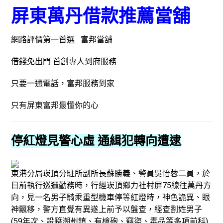
屏東萬丹借款推薦當舖
網路評價第一首選 富邦當舖
借錢免出門 首創專人到府服務
只要一通電話，富邦服務到家
只有屏東富邦最懂你的心
停紅燈見警心虛 通緝犯轉向遭逮
東港分局崁頂分駐所副所長蘇勝義、警員吳怡蓉二員，於
日前執行巡邏勤務時，行經崁頂鄉力社村屏75線往萬丹方
向，見一名男子騎乘重型機車停等紅燈時，神色詭異、眼
神飄移，警方直覺有異遂上前予以盤查，經查劉姓男子
(59年次、設籍潮州鎮、有槍砲、竊盜、毒品等多項前科)