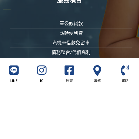
服務項目
軍公教貸款
薪轉便利貸
汽機車借款免留車
債務整合/代償高利
黃金精品3C家電
LINE
IG
臉書
導航
電話
© 版權所有 屏東富邦當鋪