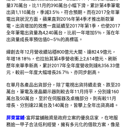
量370萬台，比11月的390萬台小幅下滑，累計第4季筆電
出貨1,110萬台，季減3.5％，符合預期。而在2017全年筆
電出貨狀況方面，蘋果直到2016年第4季才推出新款筆
電，出貨增加的效應一直延續至2017年第1季，也使2017
全年筆電出貨量為4,240萬台，比前一年增加5％，落在年
出貨量成長率預估值0∼5％的高標區。
緯創去年12月營收續站穩800億元大關、達824.9億元，
年增18.18％，也拉抬其第4季營收衝上2,614億元、刷新
歷年來單季新高，累計2017年全年度營收則達8,356.33億
元，較前一年度大幅增長26.7％、亦同步創高。
在單月各產品出貨部分，除了電視出貨持續走衰、跌至20
萬台，筆電及液晶顯示器則較去年11月持平，分別達160
萬台及50萬台，至於在伺服器及桌機部分，則有較11月
增長、分別達22萬台及140萬台，皆攀上全年出貨高峰。
屏東當鋪
-富邦當舖融資是政府立案的優良店家 ，在地服
務逾一甲子合法低利經營，擁有多元化的借款方案，像是