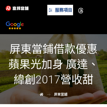
服務項目
屏東當鋪借款優惠
蘋果光加身 廣達、
緯創2017營收甜
屏東當鋪