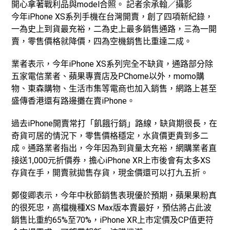
開心拿著戰利品與model合照。 記者余承翰／攝影
今年iPhone XS系列手機在台灣開賣，創了四項新紀錄，
一為史上到貨最充裕，二為史上最多銷售通路，三為一開
賣，零售價格就降價，四為空機銷售比重達二成。
業者表示，今年iPhone XS系列完全不缺貨，通路部分除
五家電信業者、蘋果專賣店及PChome以外，momo購
物、東森購物、生活市集等電商也加入銷售，網路上甚至
盛傳香港還有路邊攤在賣iPhone。
過去iPhone開賣常打「飢餓行銷」路線，缺貨期很長，在
奇貨可居的情況下，零售價格穩定，水貨價更貴到多二
成。通路業者指出，今年因為到貨量太充裕，網購業者直
接送1,000元折價券，擔心iPhone XR上市後會有太多XS
存貨在手，開賣就拋售存貨，現金價還可以打九五折。
鄭俊卿表示，今年中秋節銷售表現優於預期，蘋果果粉真
的很死忠，高檔機種XS Max版本賣最好，預估將占此波
銷售比重約65%至70%，iPhone XR上市定價及CP值更符