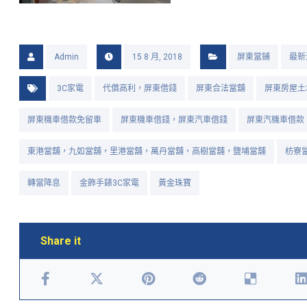
Admin
15 8 月, 2018
屏東當鋪
最新
3C家電
代償高利，屏東借錢
屏東合法當舖
屏東房屋土
屏東機車借款免留車
屏東機車借錢，屏東汽車借錢
屏東汽機車借款
東港當舖，九如當舖，里港當舖，萬丹當舖，高樹當舖，鹽埔當舖
枋寮
轉當降息
金飾手錶3C家電
黃金珠寶