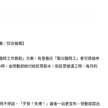
秦╱綜合報導】
臨時工作救助」方案，有意擔任「賑災臨時工」者可透過申
6小時，由勞動部給付給民眾薪水。如民眾做滿工時，每月約
民時不停說，「歹勢！失禮！」最後一站更宣布，勞動部提出