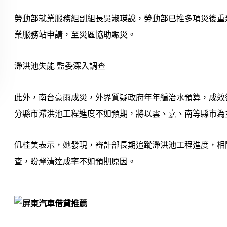
勞動部就業服務組副組長吳淑瑛說，勞動部已推多項災後重
業服務站申請，至災區協助賑災。
滯洪池失能 監委深入調查
此外，南台豪雨成災，外界質疑政府年年編治水預算，成效
分縣市滯洪池工程進度不如預期，將以雲、嘉、南等縣市為
仉桂美表示，她發現，審計部長期追蹤滯洪池工程進度，相
查，盼釐清達成率不如預期原因。