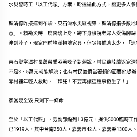
水災臨時工「以工代賑」方案，盼透過此方式，讓更多人參
賴清德昨接連到布袋、東石淹水災區視察，賴清德指多數地
意」。賴勘災時一度醫魂上身，蹲下身檢視老婦人受傷腳踝
淹到脖子，現家門前堆滿損壞家具，但災損補助太少，「連
東石鄉掌潭村長蕭榮馨啞著嗓子對賴說，村民雖陸續返家清
不是3、5萬元就能解決；也有村民氣憤當著賴的面要他想
靠村裡年輕人救助，「拜託！不要再讓這種事發生了！」
家當幾全毀 只剩下一條命
至於「以工代賑」，勞動部編列1.3億元，提供5000臨時工作機
已1919人，其中台南250人，嘉義市42人、嘉義縣1300人