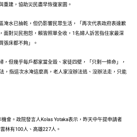
與重建，協助災民盡早恢復家園。
區淹水已抽乾，但仍影響民眾生活，「再次代表政府表達歉
，面對災民抱怨，賴皆照單全收，1名婦人訴苦指住家最深
買張床都不夠」。
掃，但幾乎每戶都家當全毀、家徒四壁，「只剩一條命」，
辦法，指這次水淹這麼高，老人家沒辦法逃、沒辦法走，只能
會。政院發言人Kolas Yotaka表示，昨天中午提申請者
、雲林有100人、高雄227人。