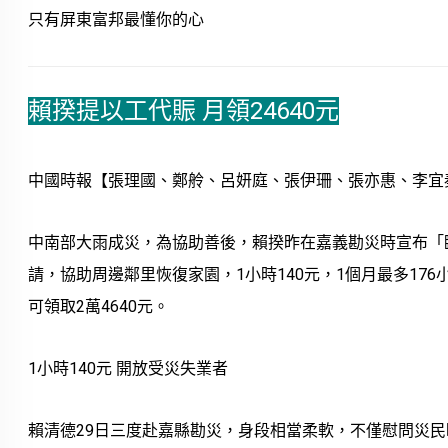
只有屏東富邦最懂你的心
賴揆提以工代賑 月領24640元
中國時報【張理國、鄭舲、呂妍庭、張伊珊、張亦惠、李宜
中南部大雨成災，為協助善後，賴揆昨在嘉義勘災時宣布「
請，協助周邊鄰里恢復家園，1小時140元，1個月最多17
可領取2萬4640元。
1小時140元 開放受災失業者
賴清德29日三度赴嘉縣勘災，身段相當柔軟，不僅慰問災