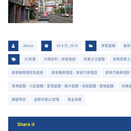
Admin
30 8 月, 2018
屏東當鋪
最新
3C家電
代償高利，屏東借錢
屏東合法當舖
屏東房屋土
屏東機車借款免留車
屏東機車借錢，屏東汽車借錢
屏東汽機車借款
東港當舖，九如當舖，里港當舖，萬丹當舖，高樹當舖，鹽埔當舖
枋寮
轉當降息
金飾手錶3C家電
黃金珠寶