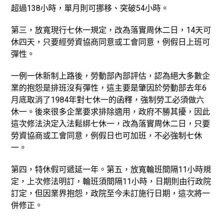
超過138小時，單月則可挪移、突破54小時。
第三，放寬現行七休一規定，改為落實周休二日，14天可
休四天，只要經勞資協商同意或工會同意，例假日上班可
彈性。
一例一休新制上路後，勞動部內部評估，認為絕大多數企
業的抱怨是排班沒有彈性，這主要是肇因於勞動部去年6
月底取消了1984年對七休一的函釋，強制勞工必須做六
休一。後來很多企業要求排除適用，政府不勝其擾，因此
這次修法決定入法鬆綁七休一，改為落實周休二日，只要
勞資協商或工會同意，例假日也可加班，不必強制七休
一。
第四，特休假可遞延一年。第五，放寬輪班間隔11小時規
定，上次修法明訂，輪班須間隔11小時，日期則由行政院
訂定，但因業界抱怨，政院至今未訂施行日期，這次將一
併修正。