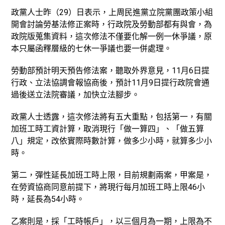
政黨人士昨（29）日表示，上周民進黨立院黨團政策小組
開會討論勞基法修正案時，行政院及勞動部都有與會，為
政院版蒐集資料，這次修法不僅要化解一例一休爭議，原
本只屬函釋層級的七休一爭議也要一併處理。
勞動部預計明天預告修法案，聽取外界意見，11月6日提
行政、立法協調會報協商後，預計11月9日提行政院會通
過後送立法院審議，加快立法腳步。
政黨人士透露，這次修法將有五大重點，包括第一，有關
加班工時工資計算，取消現行「做一算四」、「做五算
八」規定，改依實際時數計算，做多少小時，就算多少小
時。
第二，彈性延長加班工時上限，目前規劃兩案，甲案是，
在勞資協商同意前提下，將現行每月加班工時上限46小
時，延長為54小時。
乙案則是，採「工時帳戶」，以三個月為一期，上限為不