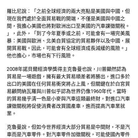
羅比尼說：「之前全球經濟的兩大亮點是美國與中國，但
現在我們處於全面貿易戰的開端，不僅是美國與中國之
間，我擔心美國也將對歐洲出口至美國的汽車課徵關稅。
」，此外，「到了今年夏季或之前，可能會有一場完美風
暴：美國與歐洲、北美自貿協定的貿易夥伴以及中國，展
開貿易戰。因此，可能會有全球經濟成長減緩的風險。」
他也擔心，市場也有下行風險。
2008年諾貝爾經濟學獎得主克魯曼也說，川普顯然認為
貿易是一場遊戲，擁有最大貿易順差者將勝出，進口多於
出口的美國在任何貿易衝突將占上風，但關鍵在於白宮貿
易顧問納瓦羅與川普似乎認為世界仍像1960年代，當時
的貿易幾乎清一色是小麥與汽車這類最終財，對進口汽車
課徵關稅將促使消費者改買國產車，進而提高汽車業就
業。
克魯曼說，但如今世界經濟大部分貿易是中間財，不是汽
車而是汽車零件。對汽車零件加徵關稅，可能使國內零件