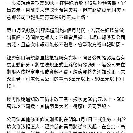
一般法規預告期需60天，在特殊情形下得縮短預告期，官
員表示，目前尚未確認需預告天數，但可能縮短至14天，
意即公司申報規定有望在9月正式上路。
距11月洗錢防制評鑑僅剩約3個月時間，若要在評鑑前做
出實績，時間壓力頗大；不過官員說，此項申報涉及公司
廣泛，且首次申報可能較不熟悉，會爭取充裕申報時間。
經濟部目前規劃直接根據既有資料，向各公司確認是否有
需更動部分，將在法規正式上路後寄發通知，若公司未在
期限內依規定申報或資料不實，經濟部將先通知改正，未
改正者，可處代表公司的董事5萬元以上、50萬元以下罰
鍰。
經再限期通知改正仍未改正者，按次處50萬元以上、500
萬元以下罰鍰。其情節重大者，得廢止公司登記。
公司法其他修正條文則規劃在明年1月1日正式生效，由於
這次修法幅度大，經濟部商業司將從今天起，在台北、高