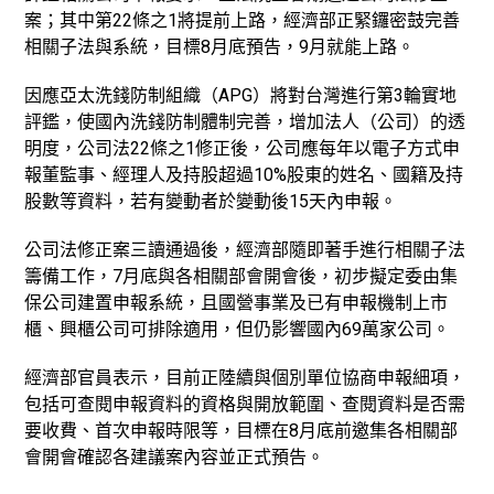
案；其中第22條之1將提前上路，經濟部正緊鑼密鼓完善
相關子法與系統，目標8月底預告，9月就能上路。
因應亞太洗錢防制組織（APG）將對台灣進行第3輪實地
評鑑，使國內洗錢防制體制完善，增加法人（公司）的透
明度，公司法22條之1修正後，公司應每年以電子方式申
報董監事、經理人及持股超過10%股東的姓名、國籍及持
股數等資料，若有變動者於變動後15天內申報。
公司法修正案三讀通過後，經濟部隨即著手進行相關子法
籌備工作，7月底與各相關部會開會後，初步擬定委由集
保公司建置申報系統，且國營事業及已有申報機制上市
櫃、興櫃公司可排除適用，但仍影響國內69萬家公司。
經濟部官員表示，目前正陸續與個別單位協商申報細項，
包括可查閱申報資料的資格與開放範圍、查閱資料是否需
要收費、首次申報時限等，目標在8月底前邀集各相關部
會開會確認各建議案內容並正式預告。