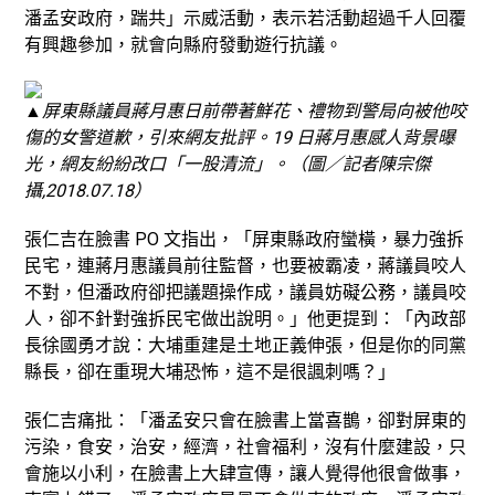
潘孟安政府，踹共」示威活動，表示若活動超過千人回覆
有興趣參加，就會向縣府發動遊行抗議。
▲
屏東縣議員蔣月惠日前帶著鮮花、禮物到警局向被他咬
傷的女警道歉，引來網友批評。19 日蔣月惠感人背景曝
光，網友紛紛改口「一股清流」。（圖／記者陳宗傑
攝,2018.07.18）
張仁吉在臉書 PO 文指出，「屏東縣政府蠻橫，暴力強拆
民宅，連蔣月惠議員前往監督，也要被霸凌，蔣議員咬人
不對，但潘政府卻把議題操作成，議員妨礙公務，議員咬
人，卻不針對強拆民宅做出說明。」他更提到：「內政部
長徐國勇才說：大埔重建是土地正義伸張，但是你的同黨
縣長，卻在重現大埔恐怖，這不是很諷刺嗎？」
張仁吉痛批：「潘孟安只會在臉書上當喜鵲，卻對屏東的
污染，食安，治安，經濟，社會福利，沒有什麼建設，只
會施以小利，在臉書上大肆宣傳，讓人覺得他很會做事，