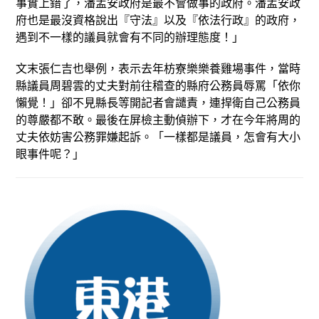
事實上錯了，潘孟安政府是最不會做事的政府。潘孟安政
府也是最沒資格說出『守法』以及『依法行政』的政府，
遇到不一樣的議員就會有不同的辦理態度！」
文末張仁吉也舉例，表示去年枋寮樂樂養雞場事件，當時
縣議員周碧雲的丈夫對前往稽查的縣府公務員辱罵「依你
懶覺！」卻不見縣長等開記者會譴責，連捍衛自己公務員
的尊嚴都不敢。最後在屏檢主動偵辦下，才在今年將周的
丈夫依妨害公務罪嫌起訴。「一樣都是議員，怎會有大小
眼事件呢？」