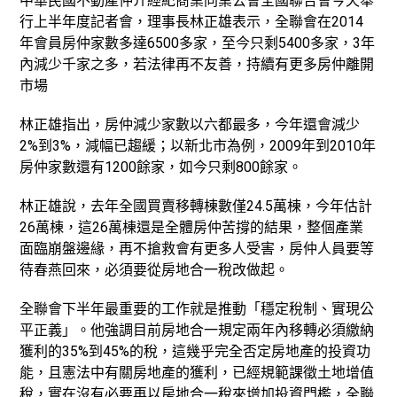
中華民國不動產仲介經紀商業同業公會全國聯合會今天舉
行上半年度記者會，理事長林正雄表示，全聯會在2014
年會員房仲家數多達6500多家，至今只剩5400多家，3年
內減少千家之多，若法律再不友善，持續有更多房仲離開
市場
林正雄指出，房仲減少家數以六都最多，今年還會減少
2%到3%，減幅已趨緩；以新北市為例，2009年到2010年
房仲家數還有1200餘家，如今只剩800餘家。
林正雄說，去年全國買賣移轉棟數僅24.5萬棟，今年估計
26萬棟，這26萬棟還是全體房仲苦撐的結果，整個產業
面臨崩盤邊緣，再不搶救會有更多人受害，房仲人員要等
待春燕回來，必須要從房地合一稅改做起。
全聯會下半年最重要的工作就是推動「穩定稅制、實現公
平正義」。他強調目前房地合一規定兩年內移轉必須繳納
獲利的35%到45%的稅，這幾乎完全否定房地產的投資功
能，且憲法中有關房地產的獲利，已經規範課徵土地增值
稅，實在沒有必要再以房地合一稅來增加投資門檻，全聯