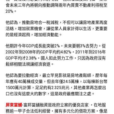
會未來三年內將朝向推動調降兩年內買賣不動產利得稅至
20%。
他認為，推動房地合一稅減稅，不但可以讓房地產業再度
活絡，增加就業機會，讓從業人員家計得以生活，更重要
的是經濟起飛，增加經濟動能。
他期許今年GDP成長能突破2%，未來要朝3%去努力。從
2002年到2008年的GDP平均約4.82%，2011年到2016年
GDP平均才2.38%，國人如此努力工作，只因為政府沒有
鬆綁相關法規讓經濟衰退。
他認為要拉動經濟，最立竿見影就是房地產鬆綁，歷年每
年應有40萬棟成交量，但去年僅24.5萬棟，以每棟新台幣
1500萬元計算，足足約有2.325兆元，其他產業再怎麼出
口也沒有這麼大的數字，這是政府最應關注之處。
屏東當舖
-富邦當舖融資是政府立案的優良店家 ，在地服
務逾一甲子合法低利經營，擁有多元化的借款方案，像是