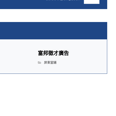
富邦徵才廣告
屏東當鋪