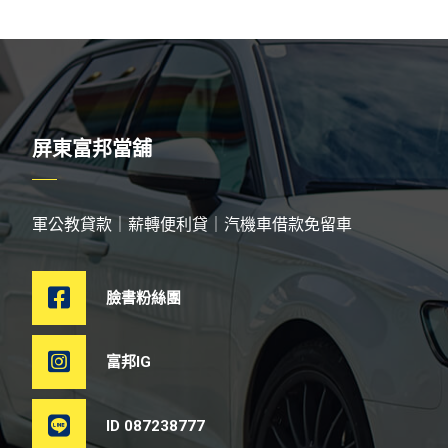
屏東富邦當舖
軍公教貸款｜薪轉便利貸｜汽機車借款免留車
臉書粉絲團
富邦IG
ID 087238777