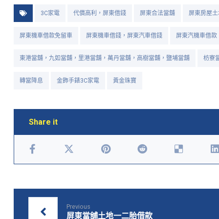
3C家電
代償高利，屏東借錢
屏東合法當舖
屏東房屋土
屏東機車借款免留車
屏東機車借錢，屏東汽車借錢
屏東汽機車借款
東港當舖，九如當舖，里港當舖，萬丹當舖，高樹當舖，鹽埔當舖
枋寮
轉當降息
金飾手錶3C家電
黃金珠寶
Previous
屏東當舖土地一二胎借款