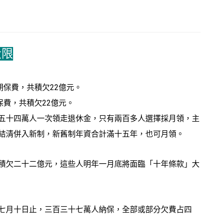
大限
保費，共積欠22億元。
五十四萬人一次領走退休金，只有兩百多人選擇採月領，主
結清併入新制，新舊制年資合計滿十五年，也可月領。
積欠二十二億元，這些人明年一月底將面臨「十年條款」大
七月十日止，三百三十七萬人納保，全部或部分欠費占四