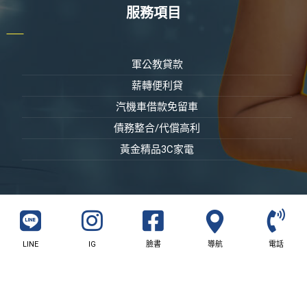
服務項目
軍公教貸款
薪轉便利貸
汽機車借款免留車
債務整合/代償高利
黃金精品3C家電
LINE
IG
臉書
導航
電話
© 版權所有 屏東富邦當鋪