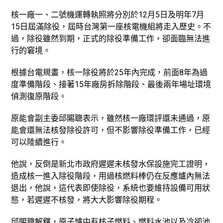
核一廠一、二號機運轉執照將分別於12月5日及明年7月
15日屆滿除役，屆時台灣第一座核電機組將走入歷史。不
過，除役雖然到期，正式的除役準備工作，卻面臨無法進
行的窘境。
根據台電規畫，核一除役將於25年內完成，前面8年為過
度準備階段、接著15年廠房拆除階段、最後兩年場址環境
偵測復原階段。
原能會副主委邱賜聰表示，雖然核一廠環評還未通過，原
能會還無法核發除役許可，但不影響除役準備工作，已經
可以陸續進行。
他說，反倒是新北市政府遲遲未核發水保設施完工證明，
造成核一進入除役階段，用過核燃料棒仍在反應爐內無法
退出，他說，這代表即使除役，系統也要維持設備可用狀
態，若遲遲不核發，將大大影響除役期程。
邱賜聰解釋，原子爐中有核子燃料、燃料水池以及冷卻池