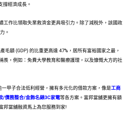
助於支撐經濟成長。
續工作比領取失業救濟金更具吸引力。除了減稅外，該國政
動力。
產毛額 (GDP) 的比重更高達 47%，居所有富裕國家之最，
稱羨，例如：免費大學教育和醫療護理，以及慷慨大方的社
務逾一甲子合法低利經營，擁有多元化的借款方案，像是
工商
款/債務整合/金飾名錶3C家電
等各方案。富邦當舖更擁有額
富邦當舖融資馬上為您服務到家!