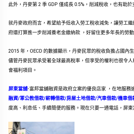
此外，丹麥第 2 季 GDP 僅成長 0.5%，削減稅收，也有
就丹麥政府而言，希望給予低收入勞工稅收減免，讓勞工繼
府還打算進一步削減養老金繳納款 ，好留住更多年長的勞
2015 年，OECD 的數據顯示，丹麥民眾的稅收負擔占國內生
儘管丹麥民眾承受著全球最高稅率，但享受的權利也很令人
會福利項目。
屏東當舖
-富邦當舖融資是政府立案的優良店家 ，在地服
融資/軍公教借款/薪轉借款/房屋土地借款/汽車借款/機車借
度高、利息低、手續簡便的服務。現在只要一通電話，屏東