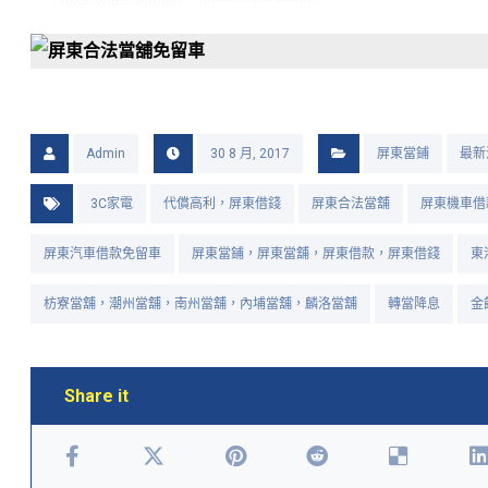
Admin
30 8 月, 2017
屏東當鋪
最新
3C家電
代償高利，屏東借錢
屏東合法當舖
屏東機車借
屏東汽車借款免留車
屏東當鋪，屏東當舖，屏東借款，屏東借錢
東
枋寮當舖，潮州當舖，南州當舖，內埔當舖，麟洛當舖
轉當降息
金