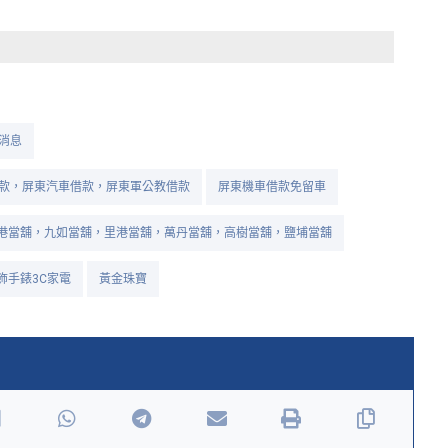
消息
款，屏東汽車借款，屏東軍公教借款
屏東機車借款免留車
港當舖，九如當舖，里港當舖，萬丹當舖，高樹當舖，鹽埔當舖
飾手錶3C家電
黃金珠寶