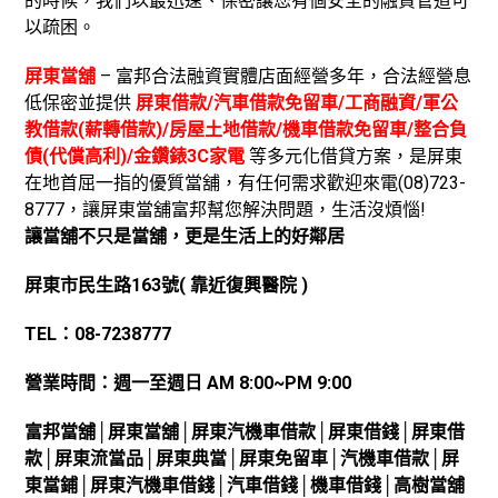
的時候，我們以最迅速、保密讓您有個安全的融資管道可
以疏困。
屏東當舖
– 富邦合法融資實體店面經營多年，合法經營息
低保密並提供
屏東借款/汽車借款免留車/工商融資/軍公
教借款(薪轉借款)/房屋土地借款/機車借款免留車/整合負
債(代償高利)/金鑽錶3C家電
等多元化借貸方案，是屏東
在地首屈一指的優質當舖，有任何需求歡迎來電(08)723-
8777，讓屏東當舖富邦幫您解決問題，生活沒煩惱!
讓當舖不只是當舖，更是生活上的好鄰居
屏東市民生路163
號( 靠近復興醫院 )
TEL
：
08-7238777
營業時間：週一至週日
AM 8:00~PM 9:00
富邦當舖
│屏東
當舖
│屏東
汽機車借款
│屏東
借錢
│屏東
借
款
│屏東
流當品
│屏東
典當
│
屏東免留車
│
汽機車借款
│
屏
東當鋪
│
屏東汽機車借錢
│
汽車借錢
│
機車借錢
│高樹
當舖