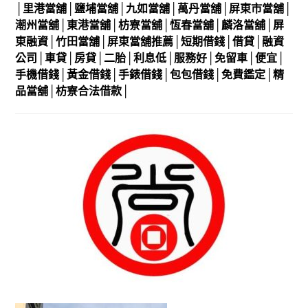
│里港
當舖
│鹽埔
當舖
│九如
當舖
│萬丹
當舖
│屏東市
當舖
│
潮州
當舖
│東港
當舖
│枋寮
當舖
│恆春
當舖
│麟洛
當舖
│屏
東
融資
│竹田
當舖
│屏東
當舖推薦
│
短期借錢
│
借貸
│
融資
公司
│
車貸
│
房貸
│
二胎
│
利息低
│
服務好
│
免留車
│
便宜
│
手機借錢
│
黃金借錢
│
手錶借錢
│
包包借錢
│
免費鑑定
│
精
品當舖
│
枋寮合法借款
│