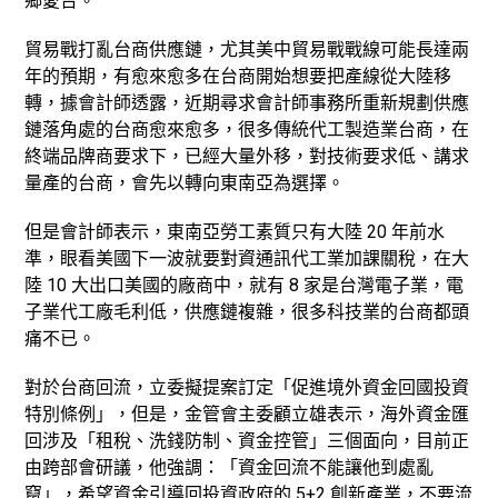
鄉愛台。
貿易戰打亂台商供應鏈，尤其美中貿易戰戰線可能長達兩
年的預期，有愈來愈多在台商開始想要把產線從大陸移
轉，據會計師透露，近期尋求會計師事務所重新規劃供應
鏈落角處的台商愈來愈多，很多傳統代工製造業台商，在
終端品牌商要求下，已經大量外移，對技術要求低、講求
量產的台商，會先以轉向東南亞為選擇。
但是會計師表示，東南亞勞工素質只有大陸 20 年前水
準，眼看美國下一波就要對資通訊代工業加課關稅，在大
陸 10 大出口美國的廠商中，就有 8 家是台灣電子業，電
子業代工廠毛利低，供應鏈複雜，很多科技業的台商都頭
痛不已。
對於台商回流，立委擬提案訂定「促進境外資金回國投資
特別條例」，但是，金管會主委顧立雄表示，海外資金匯
回涉及「租稅、洗錢防制、資金控管」三個面向，目前正
由跨部會研議，他強調：「資金回流不能讓他到處亂
竄」，希望資金引導回投資政府的 5+2 創新產業，不要流