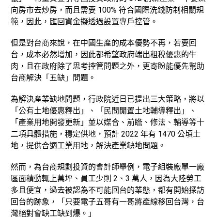
向房市去炒房，而且需要 100% 符合國際洗錢防制相關規
範，因此，匯回資金擬透過設置專戶控管。
但是對台商來說，在中國生產的成本優勢不再，若要回
台，成本必然增加，因此都希望政府端出租稅優惠的牛
肉，且在政府除了思考控管問題之外，更寄盼能優先幫助
台商解決「五缺」問題。
為解決產業缺地問題，行政院近日已提出三大策略，將以
「公有土地優惠釋出」、「民間閒置土地輔導釋出」、
「產業用地開發更新」並以媒合、前瞻、修法、輔導等十
二項具體措施，穩定供地，預計 2022 年有 1470 公頃土
地，提供合適工業用地，解決產業缺地問題。
然而，為台商規劃投資的會計師舉例，電子組裝廠單一廠
區面積動輒上萬坪、員工少則 2、3 萬人，因為大陸勞工
多且便宜，過去被認為不可能回台的業態，都有開始探訪
回台的跡象，「只要電子五哥有一哥將產線移回台灣，台
灣絕對會缺工缺到爆。」