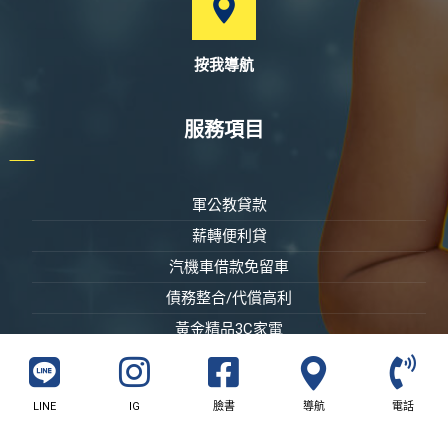
按我導航
服務項目
軍公教貸款
薪轉便利貸
汽機車借款免留車
債務整合/代償高利
黃金精品3C家電
LINE
IG
臉書
導航
電話