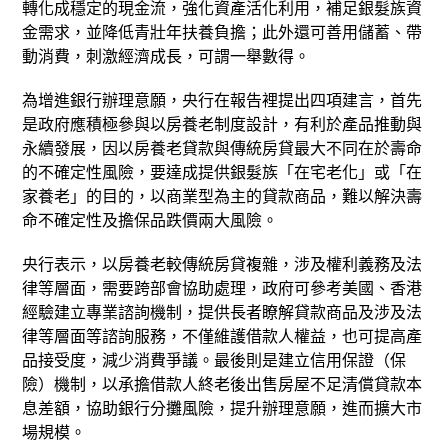
轉化成穩定的現金流，強化資產活化利用，補足銀髮族資
金需求，並降低青壯年扶養負擔；此外還可善用儲蓄、帶
動消費，刺激經濟成長，可謂一舉數得。
為增進銀行辦理意願，央行在報告裡提出四項建言，首先
是政府應積極參與以房養老制度設計，有利於產品推動與
永續發展，因以房養老貸款與傳統房貸最大不同在於壽命
的不確定性風險，要達成提供銀髮族「在宅老化」或「在
家養老」的目的，以商業型為主的貸款商品，難以解決壽
命不確定性及擔保品跌價兩大風險。
央行表示，以房養老較傳統房貸複雜，涉及權利義務及法
律等層面，需要跨部會協助處理，政府可參考美國、香港
經驗建立專業諮詢機制，提供長者瞭解貸款商品及涉及法
律等層面等諮詢服務，不僅維護借款人權益，也可提高產
品接受度，減少消費爭議。最後則是建立信用保證（保
險）機制，以承擔借款人終老後出售房屋不足清償貸款本
息差額，協助銀行分攤風險，提升辦理意願，進而擴大市
場規模。