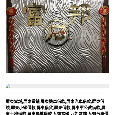
屏東當舖,屏東當鋪,屏東機車借款,屏東汽車借款,屏東借
錢,屏東小額借款,屏東借貸,屏東借款,屏東軍公教借款,屏
東土地借款,屏東農地借款,九如當舖,九如當鋪,九如汽車借