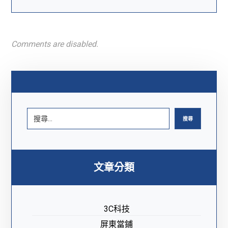
Comments are disabled.
搜尋
文章分類
3C科技
屏東當鋪