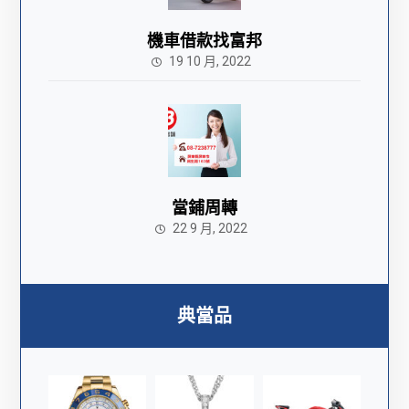
機車借款找富邦
19 10 月, 2022
當鋪周轉
22 9 月, 2022
典當品