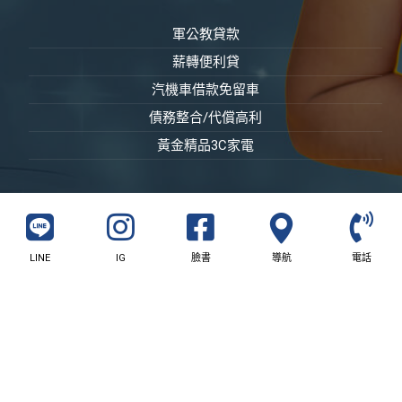
軍公教貸款
薪轉便利貸
汽機車借款免留車
債務整合/代償高利
黃金精品3C家電
LINE
IG
臉書
導航
電話
© 版權所有 屏東富邦當鋪