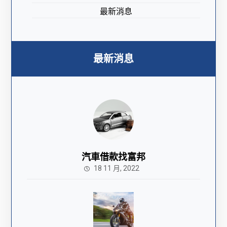
最新消息
最新消息
汽車借款找富邦
18 11 月, 2022