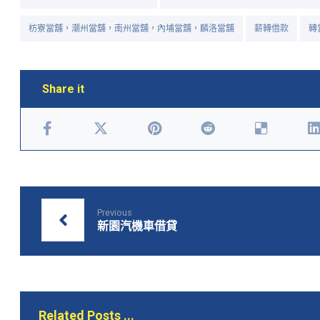
枋寮當舖，潮州當舖，南州當舖，內埔當舖，麟洛當舖
薪轉借款
轉
Previous
新園汽機車借貸
Related Posts ...