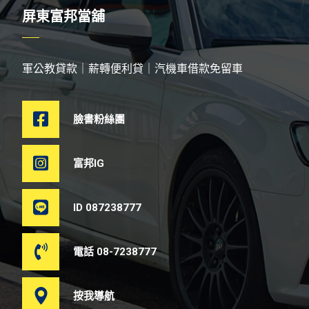
屏東富邦當舖
軍公教貸款｜薪轉便利貸｜汽機車借款免留車
臉書粉絲團
富邦IG
ID 087238777
電話 08-7238777
按我導航